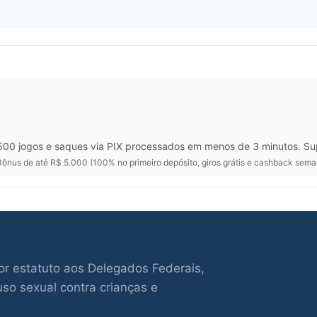
00 jogos e saques via PIX processados em menos de 3 minutos. Su
ônus de até R$ 5.000 (100% no primeiro depósito, giros grátis e cashback sema
por estatuto aos Delegados Federais,
o sexual contra crianças e