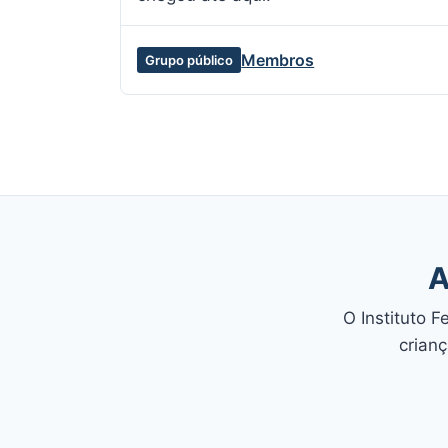
Membros
Grupo público
A
O Instituto 
crianç