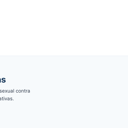
as
sexual contra
ativas.