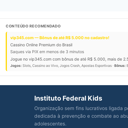
CONTEÚDO RECOMENDADO
vip345.com — Bônus de até R$ 5.000 no cadastro!
Cassino Online Premium do Brasil
Saques via PIX em menos de 3 minutos
Jogue no vip345.com com bônus de até R$ 5.000, mais de 2.5
Jogos:
Slots, Cassino ao Vivo, Jogos Crash, Apostas Esportivas ·
Bônus:
B
Instituto Federal Kids
Organização sem fins lucrativos ligada 
dedicada à prevenção e combate ao abus
adolescentes.