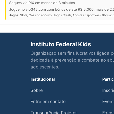
Saques via PIX em menos de 3 minutos
Jogue no vip345.com com bônus de até R$ 5.000, mais de 2.5
Jogos:
Slots, Cassino ao Vivo, Jogos Crash, Apostas Esportivas ·
Bônus:
B
Instituto Federal Kids
Organização sem fins lucrativos ligada 
dedicada à prevenção e combate ao abus
adolescentes.
Institucional
Partic
Sobre
Inscr
Entre em contato
Event
Transparência Projetos
Fotos