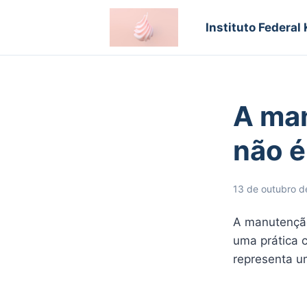
Instituto Federal
A man
não é
13 de outubro d
A manutenção
uma prática 
representa u