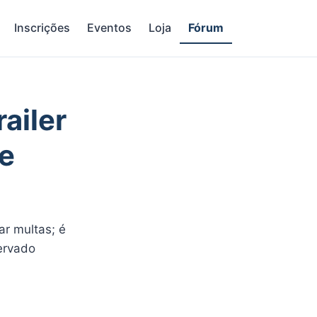
Inscrições
Eventos
Loja
Fórum
ailer
e
r multas; é
ervado