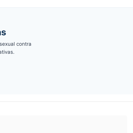
as
sexual contra
ativas.