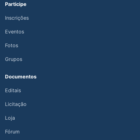
Participe
Inscrições
Eventos
Fotos
Grupos
Documentos
Editais
Licitação
Loja
Fórum